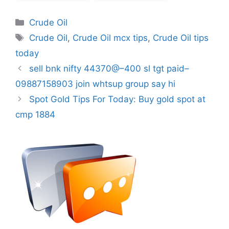
Categories
Crude Oil
Tags
Crude Oil
,
Crude Oil mcx tips
,
Crude Oil tips
today
sell bnk nifty 44370@–400 sl tgt paid–
09887158903 join whtsup group say hi
Spot Gold Tips For Today: Buy gold spot at
cmp 1884