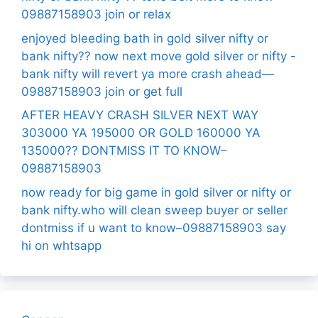
09887158903 join or relax
enjoyed bleeding bath in gold silver nifty or
bank nifty?? now next move gold silver or nifty -
bank nifty will revert ya more crash ahead—
09887158903 join or get full
AFTER HEAVY CRASH SILVER NEXT WAY
303000 YA 195000 OR GOLD 160000 YA
135000?? DONTMISS IT TO KNOW–
09887158903
now ready for big game in gold silver or nifty or
bank nifty.who will clean sweep buyer or seller
dontmiss if u want to know–09887158903 say
hi on whtsapp