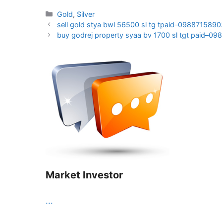
Categories
Gold
,
Silver
sell gold stya bwl 56500 sl tg tpaid–0988715890
buy godrej property syaa bv 1700 sl tgt paid–09
Market Investor
...