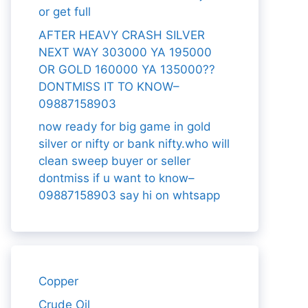
or get full
AFTER HEAVY CRASH SILVER
NEXT WAY 303000 YA 195000
OR GOLD 160000 YA 135000??
DONTMISS IT TO KNOW–
09887158903
now ready for big game in gold
silver or nifty or bank nifty.who will
clean sweep buyer or seller
dontmiss if u want to know–
09887158903 say hi on whtsapp
Copper
Crude Oil